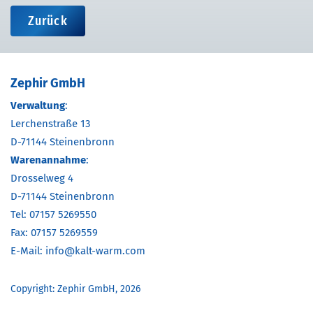
Zurück
Zephir GmbH
Verwaltung
:
Lerchenstraße 13
D-71144 Steinenbronn
Warenannahme
:
Drosselweg 4
D-71144 Steinenbronn
Tel:
07157 5269550
Fax: 07157 5269559
E-Mail:
info@kalt-warm.com
Copyright: Zephir GmbH, 2026